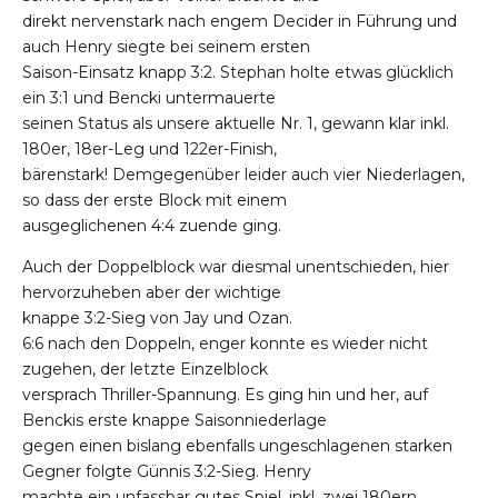
direkt nervenstark nach engem Decider in Führung und
auch Henry siegte bei seinem ersten
Saison-Einsatz knapp 3:2. Stephan holte etwas glücklich
ein 3:1 und Bencki untermauerte
seinen Status als unsere aktuelle Nr. 1, gewann klar inkl.
180er, 18er-Leg und 122er-Finish,
bärenstark! Demgegenüber leider auch vier Niederlagen,
so dass der erste Block mit einem
ausgeglichenen 4:4 zuende ging.
Auch der Doppelblock war diesmal unentschieden, hier
hervorzuheben aber der wichtige
knappe 3:2-Sieg von Jay und Ozan.
6:6 nach den Doppeln, enger konnte es wieder nicht
zugehen, der letzte Einzelblock
versprach Thriller-Spannung. Es ging hin und her, auf
Benckis erste knappe Saisonniederlage
gegen einen bislang ebenfalls ungeschlagenen starken
Gegner folgte Günnis 3:2-Sieg. Henry
machte ein unfassbar gutes Spiel, inkl. zwei 180ern,