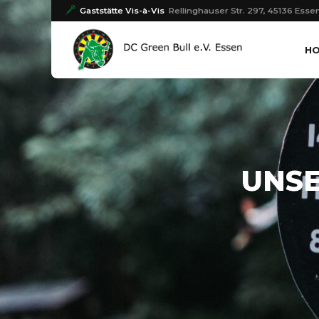
Gaststätte Vis-à-Vis
Rellinghauser Str. 297, 45136 Esse
H
UNSE