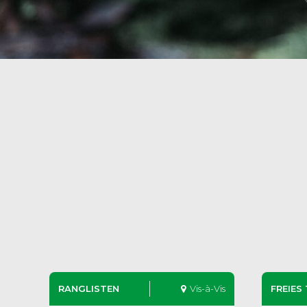
RANGLISTEN
Vis-à-Vis
FREIES