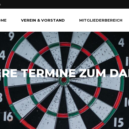
n
OME
VEREIN & VORSTAND
MITGLIEDERBEREICH
RE TERMINE ZUM D