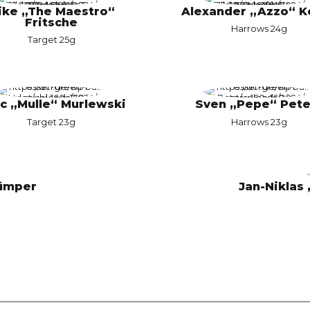
ike „The Maestro“
Alexander „Azzo“ K
Fritsche
Harrows 24g
Target 25g
c „Mulle“ Murlewski
Sven „Pepe“ Pete
Target 23g
Harrows 23g
rümper
Jan-Niklas