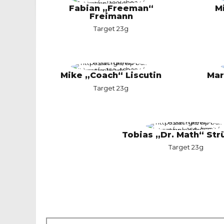
Fabian „Freeman“
M
Freimann
Target 23g
Mike „Coach“ Liscutin
Mar
Target 23g
Tobias „Dr. Math“ St
Target 23g