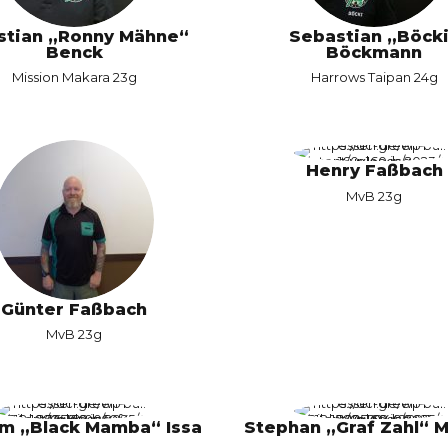
stian „Ronny Mähne“
Sebastian „Böck
Benck
Böckmann
Mission Makara 23g
Harrows Taipan 24g
Henry Faßbach
MvB 23g
Günter Faßbach
MvB 23g
m „Black Mamba“ Issa
Stephan „Graf Zahl“ M