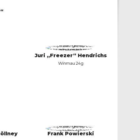
i“
Juri „Freezer“ Hendrichs
Winmau 24g
öllney
Frank Powierski