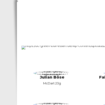
Julian Böse
Fa
McDart 23g