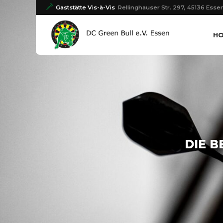
Gaststätte Vis-à-Vis
Rellinghauser Str. 297, 45136 Esse
H
DIE B