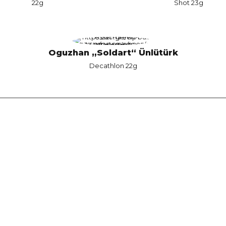
22g
Shot 23g
Oguzhan „Soldart“ Ünlütürk
Decathlon 22g