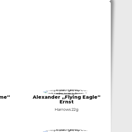
ime“
Alexander „Flying Eagle“
Ernst
Harrows 22g