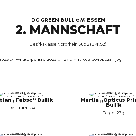
DC GREEN BULL e.V. ESSEN
2. MANNSCHAFT
Bezirksklasse Nordrhein Süd 2 (BKNS2)
bian „Fabse“ Bullik
Martin „Opticus Pr
Bullik
Dartsturm 24g
Target 23g