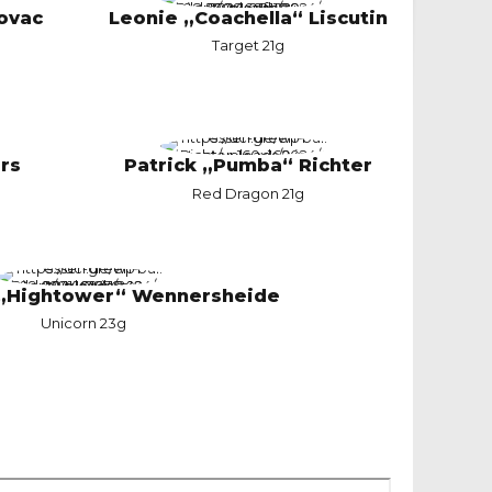
ovac
Leonie „Coachella“ Liscutin
Target 21g
rs
Patrick „Pumba“ Richter
Red Dragon 21g
 „Hightower“ Wennersheide
Unicorn 23g