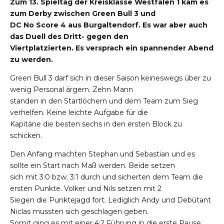
Zum 13. Spieltag der Kreisklasse Westfalen 1 kam es
zum Derby zwischen Green Bull 3 und
DC No Score 4 aus Burgaltendorf. Es war aber auch
das Duell des Dritt- gegen den
Viertplatzierten. Es versprach ein spannender Abend
zu werden.
Green Bull 3 darf sich in dieser Saison keineswegs über zu
wenig Personal ärgern. Zehn Mann
standen in den Startlöchern und dem Team zum Sieg
verhelfen. Keine leichte Aufgabe für die
Kapitäne die besten sechs in den ersten Block zu
schicken.
Den Anfang machten Stephan und Sebastian und es
sollte ein Start nach Maß werden. Beide setzen
sich mit 3:0 bzw. 3:1 durch und sicherten dem Team die
ersten Punkte. Volker und Nils setzen mit 2
Siegen die Punktejagd fort. Lediglich Andy und Debütant
Niclas mussten sich geschlagen geben.
Somit ging es mit einer 4:2 Führung in die erste Pause.