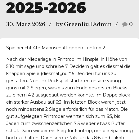
2025-2026
, 45136 Essen
30. März 2026
by GreenBullAdmin
0
Spielbericht 4te Mannschaft gegen Frintrop 2.
Nach der Niederlage in Frintrop im Hinspiel in Höhe von
5:10 mit sage und schreibe 7 Decidern galt es diesmal die
knappen Spiele (diesmal „nur“ 5 Decider) für uns zu
gestalten. Nun, im Rückspiel starteten unsere young
guns mit 2 Siegen, was bis zum Ende des ersten Blocks
zu einem 4:2 ausgebaut werden konnte. Im Doppelblock
ein starker Ausbau auf 6:3. Im letzten Block waren jetzt
noch mindestens 2 Siege erforderlich für das Match. Die
gut aufgelegten Frintroper wehrten sich zum 6:5, bis
Jaden zum zwischenzeitlichen 7:5 wieder etwas Puffer
schuf. Dann wieder ein Sieg für Frintrop, um die Spannung
hoch zu halten. Dann sorgte Nils für das 8:6 und Jakob