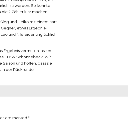
hrlich zu werden. So konnte
 die 2 Zähler klar machen.
0 Sieg und Heiko mit einem hart
Gegner, etwas Ergebnis-
eo und Nils leider unglücklich
as Ergebnis vermuten lassen
des 1. DSV Schonnebeck. Wir
 Saison und hoffen, dass sie
s in der Rückrunde
lds are marked *