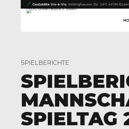
Gaststätte Vis-à-Vis
Rellinghauser Str. 297, 45136 Esse
H
SPIELBERICHTE
SPIELBERI
MANNSCHA
SPIELTAG 