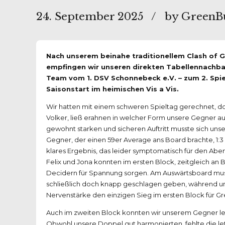
24. September 2025
by GreenB
Nach unserem beinahe traditionellem Clash of Gr
empfingen wir unseren direkten Tabellennachba
Team vom 1. DSV Schonnebeck e.V. – zum 2. Spi
Saisonstart im heimischen Vis a Vis.
Wir hatten mit einem schweren Spieltag gerechnet, doc
Volker, ließ erahnen in welcher Form unsere Gegner au
gewohnt starken und sicheren Auftritt musste sich u
Gegner, der einen 59er Average ans Board brachte, 1:
klares Ergebnis, das leider symptomatisch für den Aben
Felix und Jona konnten im ersten Block, zeitgleich an B
Decidern für Spannung sorgen. Am Auswärtsboard muss
schließlich doch knapp geschlagen geben, während uns
Nervenstärke den einzigen Sieg im ersten Block für G
Auch im zweiten Block konnten wir unserem Gegner lei
Obwohl unsere Doppel gut harmonierten, fehlte die le