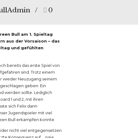
ullAdmin
0
een Bull am 1. Spieltag
rn aus der Vorsaison – das
eltag und gefühlten
h bereits das erste Spiel von
fgefahren sind. Trotz einem
nser wieder Neuzugang seinem
3 geschlagen geben. Ein
d werden sollte. Lediglich
oard 1 und 2, mit ihren
te sich Felix dann
er Jugendspieler mit viel
reen Bull erkämpfen konnte.
der nicht viel entgegensetzen.
tzte Konsequenz auf … naja …