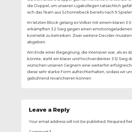
die Doppel, um unseren Ligakollegen tatsächlich gefä
sich das Team aus Schonnebeck bereits nach 9 Spielen
Im letzten Block gelang es Volker mit einem klaren 3:
erkämpften 3:2 Sieg gegen einen emotionsgeladenen 
kosmetik zu betreiben. Zwei weitere Decider mussten L
abgeben.
Am Ende einer Begegnung, die intensiver war, als es d
könnte, steht ein klarer und hochverdienter 3:12 Sieg 
wünschen unseren Gegnern eine weiterhin erfolgreiche
diese sehr starke Form aufrechterhalten, sodass wir un
gebührend revanchieren können.
Leave a Reply
Your email address will not be published. Required fie
Comment
*