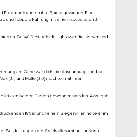
und Freeman konnten ihre Spiele gewinnen. Eine
tro und Tobi, die Führung mit einem souveränen 3:1-
hierten. Bei 40 Rest behielt Hightower die Nerven und
e Stimmung am Oche war dick, die Anspannung spürbar.
x (3:1) und Mulle (3:0) machten mit ihren
 die letzten beiden Partien gewonnen werden. Azzo gab
indruckenden 180er und reinem Siegeswillen holte er im
er Bestleistungen des Spiels allesamt auf ihr Konto