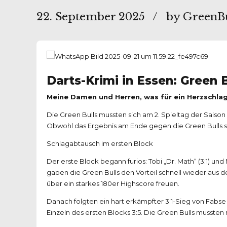
22. September 2025
by GreenB
Darts-Krimi in Essen: Green 
​Meine Damen und Herren, was für ein Herzschlag
Die Green Bulls mussten sich am 2. Spieltag der Sais
Obwohl das Ergebnis am Ende gegen die Green Bulls s
S​chlagabtausch im ersten Block
​Der erste Block begann furios: Tobi „Dr. Math“ (3:1) u
gaben die Green Bulls den Vorteil schnell wieder aus de
über ein starkes 180er Highscore freuen.
​Danach folgten ein hart erkämpfter 3:1-Sieg von Fab
Einzeln des ersten Blocks 3:5. Die Green Bulls mussten