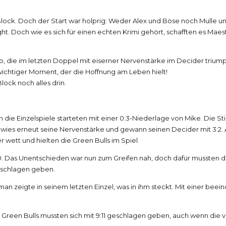
-Block. Doch der Start war holprig: Weder Alex und Böse noch Mulle 
t. Doch wie es sich für einen echten Krimi gehört, schafften es Maes
, die im letzten Doppel mit eiserner Nervenstärke im Decider triump
wichtiger Moment, der die Hoffnung am Leben hielt!
lock noch alles drin.
ch die Einzelspiele starteten mit einer 0:3-Niederlage von Mike. Di
es erneut seine Nervenstärke und gewann seinen Decider mit 3:2. Ale
wett und hielten die Green Bulls im Spiel.
10. Das Unentschieden war nun zum Greifen nah, doch dafür mussten
geschlagen geben.
n zeigte in seinem letzten Einzel, was in ihm steckt. Mit einer bee
Green Bulls mussten sich mit 9:11 geschlagen geben, auch wenn die vi