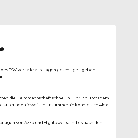
le
ft des TSV Vorhalle aus Hagen geschlagen geben.
r.
rachten die Heimmannschaft schnell in Führung. Trotzdem
d unterlagen jeweils mit 1:3. Immerhin konnte sich Alex
ederlagen von Azzo und Hightower stand es nach den