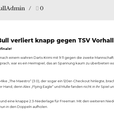
ullAdmin
0
Bull verliert knapp gegen TSV Vorhal
finale!
on nach einem wahren Darts-Krimi mit 9:11 gegen die zweite Mannscha
prach, war es ein Heimspiel, das an Spannung kaum zu überbieten wa
nd Mike „The Maestro“ (3:0), der sogar ein 120er-Checkout hinlegte, b
r Hand, denn Alex „Flying Eagle“ und Mulle fanden nicht in ihr Spiel un
se und eine knappe 2:3-Niederlage für Freeman. Mit den weiteren Ni
 nun in den Doppeln aufholen.