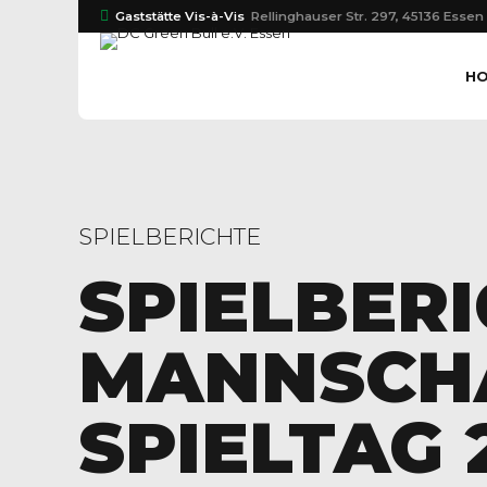
Gaststätte Vis-à-Vis
Rellinghauser Str. 297, 45136 Essen
H
SPIELBERICHTE
SPIELBERI
MANNSCHA
SPIELTAG 