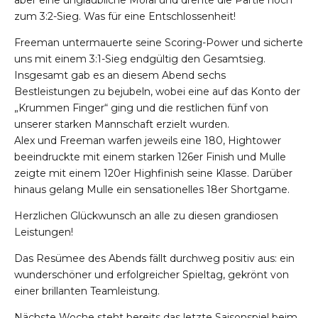
aber eine unglaubliche Moral und drehte die Partie noch
zum 3:2-Sieg. Was für eine Entschlossenheit!
Freeman untermauerte seine Scoring-Power und sicherte
uns mit einem 3:1-Sieg endgültig den Gesamtsieg.
Insgesamt gab es an diesem Abend sechs
Bestleistungen zu bejubeln, wobei eine auf das Konto der
„Krummen Finger“ ging und die restlichen fünf von
unserer starken Mannschaft erzielt wurden.
Alex und Freeman warfen jeweils eine 180, Hightower
beeindruckte mit einem starken 126er Finish und Mulle
zeigte mit einem 120er Highfinish seine Klasse. Darüber
hinaus gelang Mulle ein sensationelles 18er Shortgame.
Herzlichen Glückwunsch an alle zu diesen grandiosen
Leistungen!
Das Resümee des Abends fällt durchweg positiv aus: ein
wunderschöner und erfolgreicher Spieltag, gekrönt von
einer brillanten Teamleistung.
Nächste Woche steht bereits das letzte Saisonspiel beim