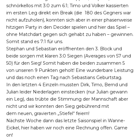
schnörkellos mit 3:0 zum 6:1; Timo und Volker kassierten
im ersten Leg direkt ein Break (die 180 des Gegners war
nicht aufzuholen), konnten sich aber in einer phasenweise
hitzigen Party in den Decider spielen und hier das Spiel –
ohne Matchdart gegen sich gehabt zu haben – gewinnen.
Somit stand es 7:1 für uns.
Stephan und Sebastian eröffnenten den 3. Block und
beide sorgen mit klaren 3:0 Siegen (Averages von 57 und
50) für den Sieg! Somit haben die beiden zusammen 5
von unseren 9 Punkten geholt! Eine wunderbare Leistung
und das noch einen Tag nach Sebastians Geburtstag.
In den letzten 4 Einzeln mussten Dirk, Timo, Bernd und
Julian leider Niederlagen einstecken (nur Julian gewann
ein Leg), das trübte die Stimmung der Mannschaft aber
nicht und wir konnten den Sieg gebührend mit
dem neuen, gravierten „Stiefel“ feiern!
Nächste Woche dann das letzte Saisonspiel in Wanne-
Eickel, hier haben wir noch eine Rechnung offen. Game
on!