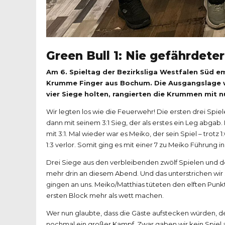
Green Bull 1: Nie gefährdeter
Am 6. Spieltag der Bezirksliga Westfalen Süd 
Krumme Finger aus Bochum. Die Ausgangslage wa
vier Siege holten, rangierten die Krummen mit n
Wir legten los wie die Feuerwehr! Die ersten drei Spiel
dann mit seinem 3:1 Sieg, der als erstes ein Leg abgab
mit 3:1. Mal wieder war es Meiko, der sein Spiel – trot
1:3 verlor. Somit ging es mit einer 7 zu Meiko Führung 
Drei Siege aus den verbleibenden zwölf Spielen und d
mehr drin an diesem Abend. Und das unterstrichen wir 
gingen an uns. Meiko/Matthias tüteten den elften Pun
ersten Block mehr als wett machen.
Wer nun glaubte, dass die Gäste aufstecken würden, der
nochmal ein großer Kampf. Zwar gaben wir kein Spiel a