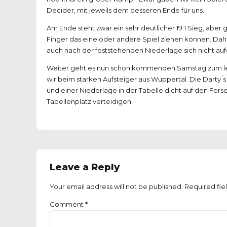
Decider, mit jeweils dem besseren Ende für uns.
Am Ende steht zwar ein sehr deutlicher 19:1 Sieg, aber
Finger das eine oder andere Spiel ziehen können. Da
auch nach der feststehenden Niederlage sich nicht au
Weiter geht es nun schon kommenden Samstag zum letz
wir beim starken Aufsteiger aus Wuppertal. Die Darty ́
und einer Niederlage in der Tabelle dicht auf den Fer
Tabellenplatz verteidigen!
Leave a Reply
Your email address will not be published. Required fie
Comment
*