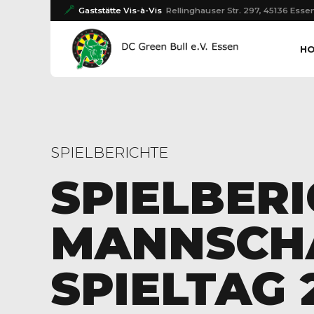
Gaststätte Vis-à-Vis
Rellinghauser Str. 297, 45136 Esse
H
SPIELBERICHTE
SPIELBERI
MANNSCHA
SPIELTAG 