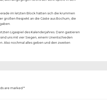
 gerade im letzten Block hätten sich die krummen
her großen Respekt an die Gäste aus Bochum, die
fgaben.
ten Ligaspiel des Kalenderjahres. Dann gastieren
s sind uns mit vier Siegen, einem Unentschieden
sen. Also nochmal alles geben und den zweiten
lds are marked *