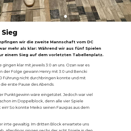
 Sieg
empfingen wir die zweite Mannschaft vom DC
r mehr als klar: Während wir aus fünf Spielen
ur einem Sieg auf dem vorletzten Tabellenplatz.
e gingen klar mit jeweils 3:0 an uns. Ozan war es
. In der Folge gewann Henry mit 3:0 und Bencki
z 1:0 Führung nicht durchbringen konnte und mit
in die erste Pause des Abends.
er Punktgewinn wäre eingetütet. Jedoch war viel
schon im Doppelblock, denn alle vier Spiele
kt ein! So konnte Meiko seinen Fauxpas aus dem
 irrte gewaltig. Im dritten Block erwartete uns
b, allerdings gingen sechs der acht Spiele in den